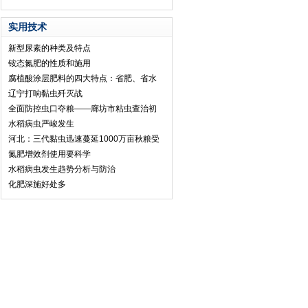
实用技术
新型尿素的种类及特点
铵态氮肥的性质和施用
腐植酸涂层肥料的四大特点：省肥、省水
辽宁打响黏虫歼灭战
全面防控虫口夺粮——廊坊市粘虫查治初
水稻病虫严峻发生
河北：三代黏虫迅速蔓延1000万亩秋粮受
氮肥增效剂使用要科学
水稻病虫发生趋势分析与防治
化肥深施好处多