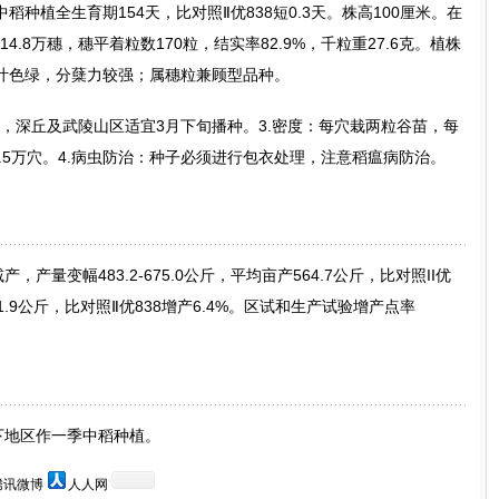
种植全生育期154天，比对照Ⅱ优838短0.3天。株高100厘米。在
4.8万穗，穗平着粒数170粒，结实率82.9%，千粒重27.6克。植株
叶色绿，分蘖力较强；属穗粒兼顾型品种。
种，深丘及武陵山区适宜3月下旬播种。3.密度：每穴栽两粒谷苗，每
1.5万穴。4.病虫防治：种子必须进行包衣处理，注意稻瘟病防治。
产量变幅483.2-675.0公斤，平均亩产564.7公斤，比对照II优
81.9公斤，比对照Ⅱ优838增产6.4%。区试和生产试验增产点率
下地区作一季中稻种植。
腾讯微博
人人网