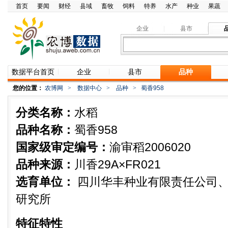
首页
要闻
财经
县域
畜牧
饲料
特养
水产
种业
果蔬
企业
县市
数据平台首页
企业
县市
品种
您的位置：
农博网
>
数据中心
>
品种
>
蜀香958
分类名称：
水稻
品种名称：
蜀香958
国家级审定编号：
渝审稻2006020
品种来源：
川香29A×FR021
选育单位：
四川华丰种业有限责任公司
研究所
特征特性