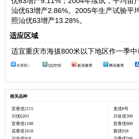
优63增产9.11%；2004年续试，平均亩
汕优63增产2.86%。2005年生产试验平
照汕优63增产13.28%。
适应区域
适宜重庆市海拔800米以下地区作一季
分享到：
QQ空间
新浪微博
腾讯微博
相关品种
宜香优2115
龙优8号
川优6203
川谷优399
宜香优1108
宜香优800
花香优1618
蓉优918
川谷优918
川香优506