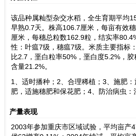
该品种属籼型杂交水稻，全生育期平均153
早熟0.7天。株高106.7厘米，每亩有效穗
厘米，每穗总粒数162.9粒，结实率80.4
性：叶瘟7级，穗瘟7级。米质主要指标：
比2.7，垩白粒率50%，垩白度5.2%，
含量21.2%。
1、适时播种；2、合理稀植；3、施肥
肥，适施穗肥和保花肥；4、防治病虫：
产量表现
2003年参加重庆市区域试验，平均亩产4