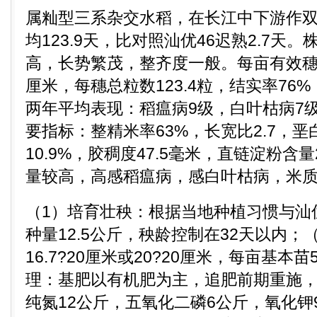
属籼型三系杂交水稻，在长江中下游作
均123.9天，比对照汕优46迟熟2.7天。
高，长势繁茂，整齐度一般。每亩有效穗数1
厘米，每穗总粒数123.4粒，结实率76%
两年平均表现：稻瘟病9级，白叶枯病7
要指标：整精米率63%，长宽比2.7，垩
10.9%，胶稠度47.5毫米，直链淀粉含量
量较高，高感稻瘟病，感白叶枯病，米
（1）培育壮秧：根据当地种植习惯与汕
种量12.5公斤，秧龄控制在32天以内；
16.7?20厘米或20?20厘米，每亩基本
理：基肥以有机肥为主，追肥前期重施
纯氮12公斤，五氧化二磷6公斤，氧化钾