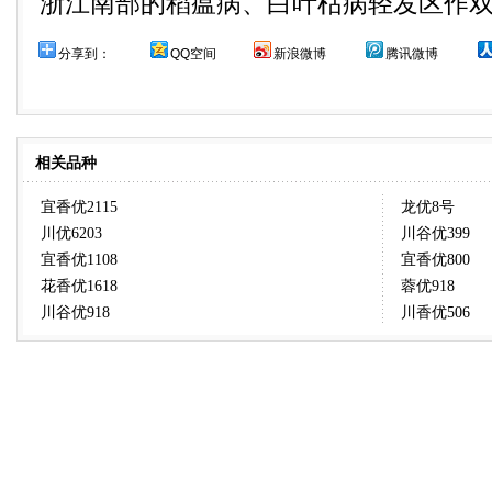
浙江南部的稻瘟病、白叶枯病轻发区作
分享到：
QQ空间
新浪微博
腾讯微博
相关品种
宜香优2115
龙优8号
川优6203
川谷优399
宜香优1108
宜香优800
花香优1618
蓉优918
川谷优918
川香优506