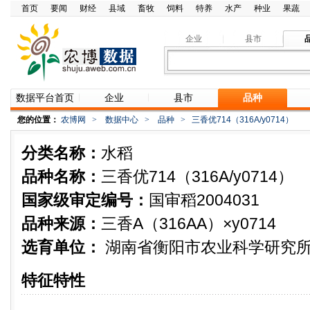
首页
要闻
财经
县域
畜牧
饲料
特养
水产
种业
果蔬
企业
县市
数据平台首页
企业
县市
品种
您的位置：
农博网
>
数据中心
>
品种
>
三香优714（316A/y0714）
分类名称：
水稻
品种名称：
三香优714（316A/y0714）
国家级审定编号：
国审稻2004031
品种来源：
三香A（316AA）×y0714
选育单位：
湖南省衡阳市农业科学研究
特征特性