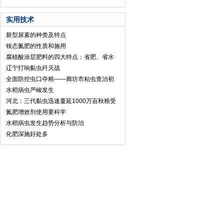
实用技术
新型尿素的种类及特点
铵态氮肥的性质和施用
腐植酸涂层肥料的四大特点：省肥、省水
辽宁打响黏虫歼灭战
全面防控虫口夺粮——廊坊市粘虫查治初
水稻病虫严峻发生
河北：三代黏虫迅速蔓延1000万亩秋粮受
氮肥增效剂使用要科学
水稻病虫发生趋势分析与防治
化肥深施好处多