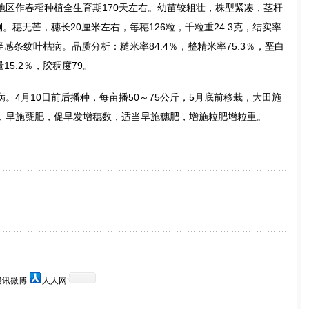
地区作春稻种植全生育期170天左右。幼苗较粗壮，株型紧凑，茎杆
。穗无芒，穗长20厘米左右，每穗126粒，千粒重24.3克，结实率
轻感条纹叶枯病。品质分析：糙米率84.4％，整精米率75.3％，垩白
15.2％，胶稠度79。
。4月10日前后播种，每亩播50～75公斤，5月底前移栽，大田施
，早施蘖肥，促早发增穗数，适当早施穗肥，增施粒肥增粒重。
腾讯微博
人人网