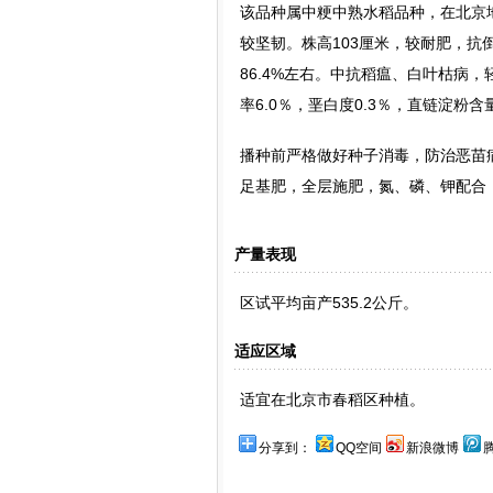
该品种属中粳中熟水稻品种，在北京
较坚韧。株高103厘米，较耐肥，抗倒
86.4%左右。中抗稻瘟、白叶枯病，
率6.0％，垩白度0.3％，直链淀粉含量
播种前严格做好种子消毒，防治恶苗病
足基肥，全层施肥，氮、磷、钾配合
产量表现
区试平均亩产535.2公斤。
适应区域
适宜在北京市春稻区种植。
分享到：
QQ空间
新浪微博