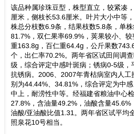
该品种属珍珠豆型，株型直立，较紧凑，长
厘米，侧枝长53.6厘米。叶片大小中等
株总分枝数6.9条，结果枝数5.8条，单株
81.7%，双仁果率69.9%，荚果较小
重163.8g，百仁重64.4g，公斤果数743.
个，出仁率70.2%。两年省区试田间调查叶
级，综合评定中感叶斑病；锈病0-5级，
抗锈病。2006、2007年青枯病室内人
别为44.44%、34.81%，综合评定为
中上，耐涝性中等。经福建省粮油中心
27.8%，含油量49.2%，油酸含量45.6
油酸/亚油酸比值1.31。两年省区试平均全
照泉花10号相当。