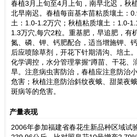
春植3月上旬至4月上旬，南早北迟，秋植
北早南迟。春植每亩基本苗粘质壤土：0.9
土：1.0-1.2万穴；秋植粘质壤土：1.0-1
1.3万穴,每穴2粒。重基肥，早追肥，
氮、磷、钾、钙肥配合，适当增施钾、
后应喷除草剂，开花下针期清沟、培土
化学调控，水分管理掌握“蹲苗、干花、
旱。注意病虫害防治，春植应注意防治
危害；秋植注意防治斜纹夜蛾、甜菜夜
斑病等的危害。
产量表现
2006年参加福建省春花生新品种区域试