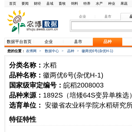
首页
要闻
财经
县域
畜牧
饲料
特养
水产
种业
果蔬
企业
县市
数据平台首页
企业
县市
品种
您的位置：
农博网
>
数据中心
>
品种
>
徽两优6号(杂优H-1)
分类名称：
水稻
品种名称：
徽两优6号(杂优H-1)
国家级审定编号：
皖稻2008003
品种来源：
1892S（培矮64S变异单株选
选育单位：
安徽省农业科学院水稻研究
特征特性