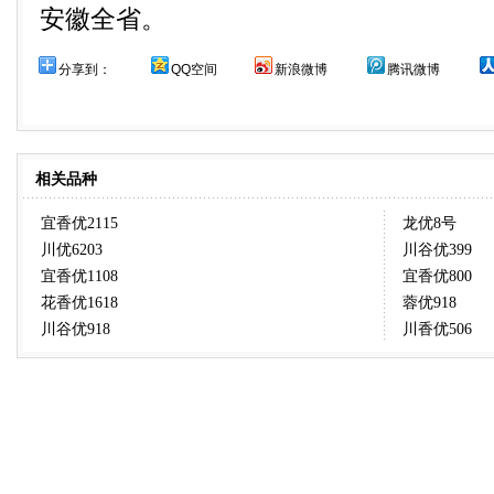
安徽全省。
分享到：
QQ空间
新浪微博
腾讯微博
相关品种
宜香优2115
龙优8号
川优6203
川谷优399
宜香优1108
宜香优800
花香优1618
蓉优918
川谷优918
川香优506