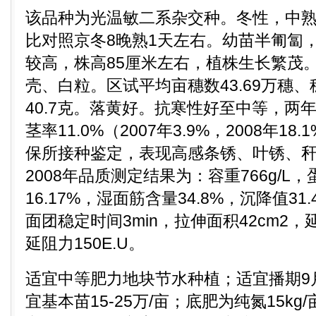
该品种为光温敏二系杂交种。冬性，中熟，
比对照京冬8晚熟1天左右。幼苗半匍匐
较高，株高85厘米左右，植株生长繁茂
壳、白粒。区试平均亩穗数43.69万穗、
40.7克。落黄好。抗寒性好至中等，两
茎率11.0%（2007年3.9%，2008年1
保所接种鉴定，表现高感条锈、叶锈、
2008年品质测定结果为：容重766g/L
16.17%，湿面筋含量34.8%，沉降值31.
面团稳定时间3min，拉伸面积42cm2，
延阻力150E.U。
适宜中等肥力地块节水种植；适宜播期9月
宜基本苗15-25万/亩；底肥为纯氮15kg/