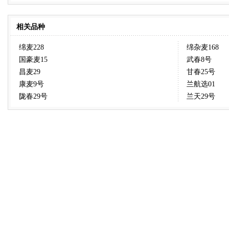
相关品种
绵麦228
绵杂麦168
国豪麦15
武春8号
昌麦29
甘春25号
康麦9号
兰航选01
陇春29号
兰天29号