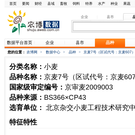
首页
要闻
财经
县域
畜牧
饲料
特养
水产
种业
果蔬
企业
县市
数据平台首页
企业
县市
品种
您的位置：
农博网
>
数据中心
>
品种
>
京麦7号（区试代号：京麦607
分类名称：
小麦
品种名称：
京麦7号（区试代号：京麦60
国家级审定编号：
京审麦2009003
品种来源：
BS366×CP43
选育单位：
北京杂交小麦工程技术研究
特征特性