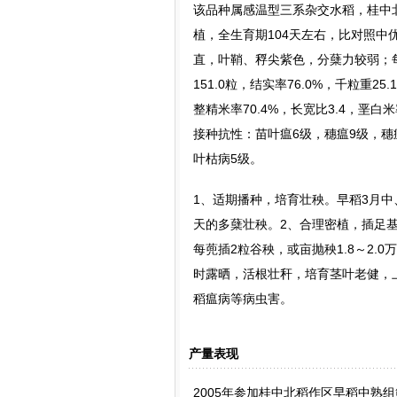
该品种属感温型三系杂交水稻，桂中北
植，全生育期104天左右，比对照中
直，叶鞘、稃尖紫色，分蘖力较弱；每亩
151.0粒，结实率76.0%，千粒重2
整精米率70.4%，长宽比3.4，垩白
接种抗性：苗叶瘟6级，穗瘟9级，穗瘟
叶枯病5级。
1、适期播种，培育壮秧。早稻3月中、
天的多蘖壮秧。2、合理密植，插足基本
每蔸插2粒谷秧，或亩抛秧1.8～2.
时露晒，活根壮秆，培育茎叶老健，
稻瘟病等病虫害。
产量表现
2005年参加桂中北稻作区早稻中熟组