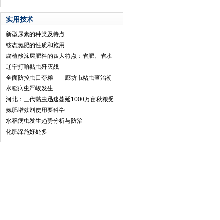
实用技术
新型尿素的种类及特点
铵态氮肥的性质和施用
腐植酸涂层肥料的四大特点：省肥、省水
辽宁打响黏虫歼灭战
全面防控虫口夺粮——廊坊市粘虫查治初
水稻病虫严峻发生
河北：三代黏虫迅速蔓延1000万亩秋粮受
氮肥增效剂使用要科学
水稻病虫发生趋势分析与防治
化肥深施好处多