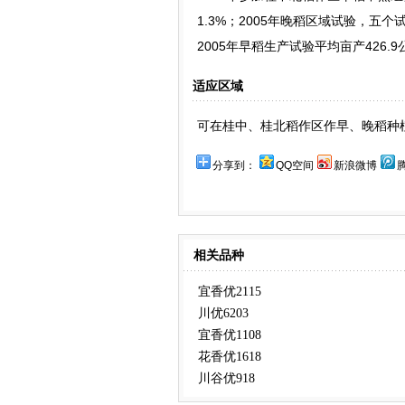
1.3%；2005年晚稻区域试验，五个
2005年早稻生产试验平均亩产426.9
适应区域
可在桂中、桂北稻作区作早、晚稻种
分享到：
QQ空间
新浪微博
相关品种
宜香优2115
川优6203
宜香优1108
花香优1618
川谷优918