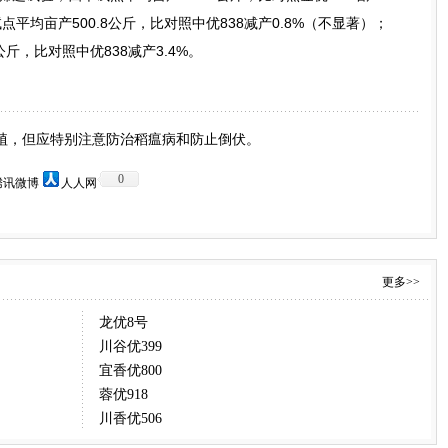
试点平均亩产500.8公斤，比对照中优838减产0.8%（不显著）；
公斤，比对照中优838减产3.4%。
植，但应特别注意防治稻瘟病和防止倒伏。
0
腾讯微博
人人网
更多>>
龙优8号
川谷优399
宜香优800
蓉优918
川香优506