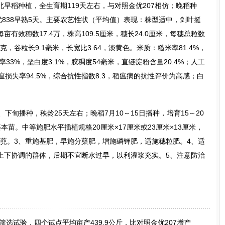
早稻种植，全生育期119天左右，与对照金优207相仿；晚稻种
优838早熟5天。主要农艺性状（平均值）表现：株型适中，剑叶挺
有效穗数17.4万，株高109.5厘米，穗长24.0厘米，每穗总粒数
5.1克，谷粒长9.1毫米，长宽比3.64，淡黄色。米质：糙米率81.4%，
米率33%，垩白度3.1%，胶稠度54毫米，直链淀粉含量20.4%；人工
损失率94.5%，综合抗性指数8.3，稻瘟病的抗性评价为高感；白
下旬播种，秧龄25天左右；晚稻7月10～15日播种，培育15～20
苗。中等施肥水平插植规格20厘米×17厘米或23厘米×13厘米，
0万蔸。3、重施基肥，早施分蘖肥，增施磷钾肥，适施穗粒肥。4、适
上下协调的群体，后期不宜断水过早，以利灌浆充实。5、注意防治
筛选试验，四个试点平均亩产439.9公斤，比对照金优207增产