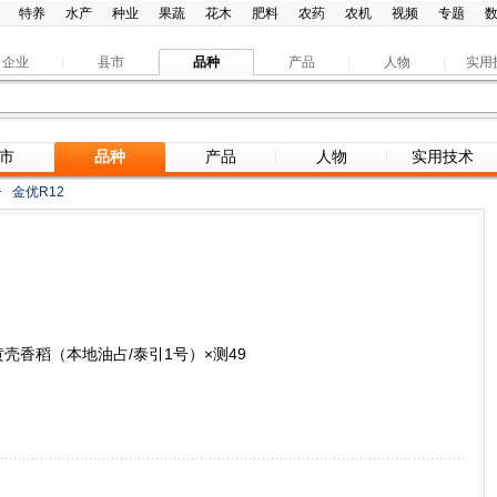
特养
水产
种业
果蔬
花木
肥料
农药
农机
视频
专题
企业
县市
品种
产品
人物
实用
市
品种
产品
人物
实用技术
>
金优R12
于黄壳香稻（本地油占/泰引1号）×测49