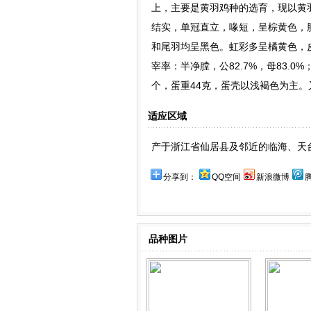
上，主要是黄羽鸡种的选育，现以黄
结实，单冠直立，喙短，呈棕黄色，
和尾羽均呈黑色。虹彩多呈橘黄色，皮肤
宰率：半净膛，公82.7%，母83.0%
个，蛋重44克，蛋壳以浅褐色为主
适应区域
产于浙江省仙居县及邻近的临海、天
分享到：
QQ空间
新浪微博
品种图片