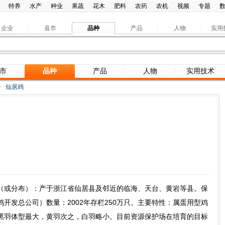
特养
水产
种业
果蔬
花木
肥料
农药
农机
视频
专题
企业
县市
品种
产品
人物
实用
市
品种
产品
人物
实用技术
>
仙居鸡
（或分布）：产于浙江省仙居县及邻近的临海、天台、黄岩等县。保
开发总公司）数量：2002年存栏250万只。主要特性：属蛋用型鸡
黑羽体型最大，黄羽次之，白羽略小。目前资源保护场在培育的目标