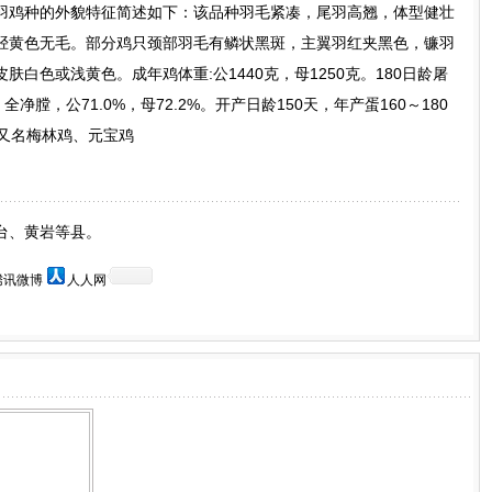
羽鸡种的外貌特征简述如下：该品种羽毛紧凑，尾羽高翘，体型健壮
胫黄色无毛。部分鸡只颈部羽毛有鳞状黑斑，主翼羽红夹黑色，镰羽
白色或浅黄色。成年鸡体重:公1440克，母1250克。180日龄屠
；全净膛，公71.0%，母72.2%。开产日龄150天，年产蛋160～180
。又名梅林鸡、元宝鸡
台、黄岩等县。
腾讯微博
人人网