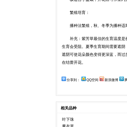
繁殖培育：
播种法繁殖，秋、冬季为播种适期
补充：紫芳草最佳的生育温度是夜温1
生育会受阻。夏季生育期间需要遮阴
遮阴可使花朵颜色变得更深蓝，而过
在结蕾开花。
分享到：
QQ空间
新浪微博
相关品种
叶下珠
薰衣草