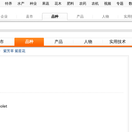
特养
水产
种业
果蔬
花木
肥料
农药
农机
视频
专题
企业
县市
品种
产品
人物
实用
市
品种
产品
人物
实用技术
>
紫芳草 紫星花
let