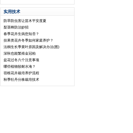
实用技术
防旱防虫害让苗木平安度夏
梨茎蜂防治妙招
春季花卉生病您知否？
挂果类花卉冬季如何家庭养护？
法桐生长季黄叶原因及解决办法(图)
深秋也能繁殖金冠柏
盆花过冬六个注意事项
哪些植物较耐水淹？
宿根花卉栽培养护流程
秋季牡丹分株栽培技术