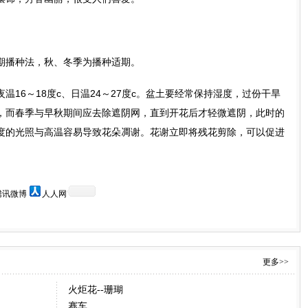
播种法，秋、冬季为播种适期。
6～18度c、日温24～27度c。盆土要经常保持湿度，过份干旱
，而春季与早秋期间应去除遮阴网，直到开花后才轻微遮阴，此时的
度的光照与高温容易导致花朵凋谢。花谢立即将残花剪除，可以促进
腾讯微博
人人网
更多>>
火炬花--珊瑚
赛车