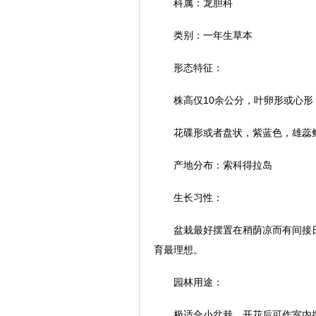
科属：龙胆科
类别：一年生草本
形态特征：
株高仅10余公分，叶卵形或心形
花碟形或者盘状，紫蓝色，雄蕊鲜
产地分布：索科得拉岛
生长习性：
盆栽最好摆置在稍荫凉而有间接日照
育最理想。
园林用途：
极适合小盆栽，开花后可作室内摆